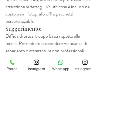
attenzione ai dettagli. Valuta cosa è incluso nel 
costo e se il fotografo offre pacchetti 
personalizzabili.
Suggerimento:
Diffida di prezzi troppo bassi rispetto alla 
media. Potrebbero nascondere mancanza di 
esperienza o attrezzature non professionali.
7. 
Richiedi un contratto 
Phone
Instagram
Whatsapp
Instagram Real Estate
dettagliato
Un contratto chiaro e dettagliato protegge 
entrambe le parti. Assicurati che includa:
Date e orari del servizio
Numero di foto garantite
Tempi di consegna
Clausole in caso di cancellazioni o 
imprevisti