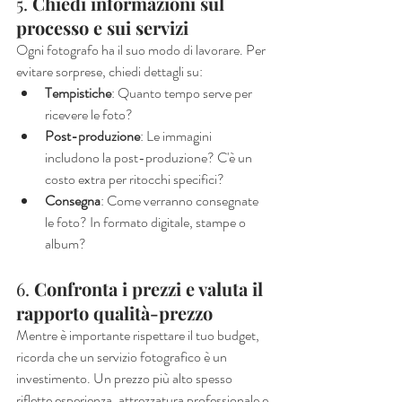
5. 
Chiedi informazioni sul 
processo e sui servizi
Ogni fotografo ha il suo modo di lavorare. Per 
evitare sorprese, chiedi dettagli su:
Tempistiche
: Quanto tempo serve per 
ricevere le foto?
Post-produzione
: Le immagini 
includono la post-produzione? C'è un 
costo extra per ritocchi specifici?
Consegna
: Come verranno consegnate 
le foto? In formato digitale, stampe o 
album?
6. 
Confronta i prezzi e valuta il 
rapporto qualità-prezzo
Mentre è importante rispettare il tuo budget, 
ricorda che un servizio fotografico è un 
investimento. Un prezzo più alto spesso 
riflette esperienza, attrezzatura professionale e 